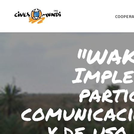
COOPERA
"WAK
Imple
parti
comunicaci
y de uso