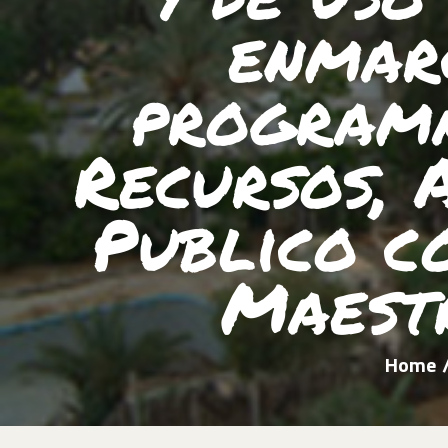
enmar
programa
Recursos, 
Publico c
Maestr
Home