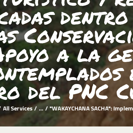
cadas dentro 
s Conservaci
Apoyo a la ge
ontemplados 
o del PNC C
All Services
...
"WAKAYCHANA SACHA": Impleme