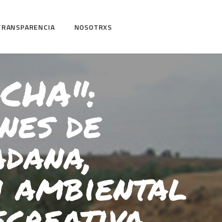
TRANSPARENCIA
NOSOTRXS
CHA":
nes de
adana,
n ambiental
ecreativa